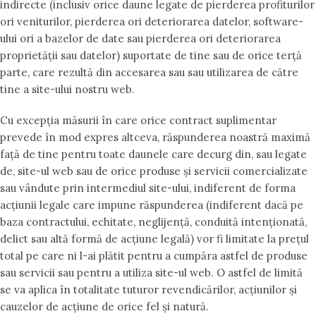
indirecte (inclusiv orice daune legate de pierderea profiturilor
ori veniturilor, pierderea ori deteriorarea datelor, software-
ului ori a bazelor de date sau pierderea ori deteriorarea
proprietății sau datelor) suportate de tine sau de orice terță
parte, care rezultă din accesarea sau sau utilizarea de către
tine a site-ului nostru web.
Cu excepția măsurii în care orice contract suplimentar
prevede în mod expres altceva, răspunderea noastră maximă
față de tine pentru toate daunele care decurg din, sau legate
de, site-ul web sau de orice produse și servicii comercializate
sau vândute prin intermediul site-ului, indiferent de forma
acțiunii legale care impune răspunderea (indiferent dacă pe
baza contractului, echitate, neglijență, conduită intenționată,
delict sau altă formă de acțiune legală) vor fi limitate la prețul
total pe care ni l-ai plătit pentru a cumpăra astfel de produse
sau servicii sau pentru a utiliza site-ul web. O astfel de limită
se va aplica în totalitate tuturor revendicărilor, acțiunilor și
cauzelor de acțiune de orice fel și natură.