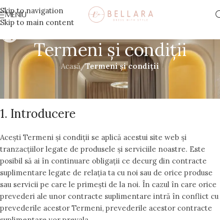
Skip to navigation
MENIU
Skip to main content
Termeni și condiții
Acasă
/
Termeni și condiții
Termenii și condițiile au fost actualizate ultima dată pe
15/01/2025
1. Introducere
Acești Termeni și condiții se aplică acestui site web și
tranzacțiilor legate de produsele și serviciile noastre. Este
posibil să ai în continuare obligații ce decurg din contracte
suplimentare legate de relația ta cu noi sau de orice produse
sau servicii pe care le primești de la noi. În cazul în care orice
prevederi ale unor contracte suplimentare intră în conflict cu
prevederile acestor Termeni, prevederile acestor contracte
suplimentare vor prevala.