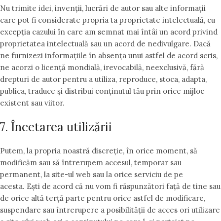
Nu trimite idei, invenții, lucrări de autor sau alte informații
care pot fi considerate propria ta proprietate intelectuală, cu
excepția cazului în care am semnat mai întâi un acord privind
proprietatea intelectuală sau un acord de nedivulgare. Dacă
ne furnizezi informațiile în absența unui astfel de acord scris,
ne acorzi o licență mondială, irevocabilă, neexclusivă, fără
drepturi de autor pentru a utiliza, reproduce, stoca, adapta,
publica, traduce și distribui conținutul tău prin orice mijloc
existent sau viitor.
7. Încetarea utilizării
Putem, la propria noastră discreție, în orice moment, să
modificăm sau să întrerupem accesul, temporar sau
permanent, la site-ul web sau la orice serviciu de pe
acesta. Ești de acord că nu vom fi răspunzători față de tine sau
de orice altă terță parte pentru orice astfel de modificare,
suspendare sau întrerupere a posibilității de acces ori utilizare