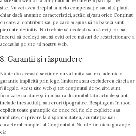
a site-ului web ori a conținutului pe care l-ai partajat pe
site. Nu vei avea dreptul la nicio compensație sau altă plată,
chiar dacă anumite caracteristici, setări și/sau orice Conținut
cu care ai contribuit sau pe care ai ajuns să te bazezi sunt
pierdute definitiv. Nu trebuie să ocolești sau să eviți, ori să
încerci să ocolești sau să eviți orice măsuri de restricționare a
accesului pe site-ul nostru web.
8. Garanții și răspundere
Nimic din această secțiune nu va limita sau exclude nicio
garanție implicită prin lege, limitarea sau excluderea căreia ar
fi ilegale. Acest site web și tot conținutul de pe site sunt
furnizate ca atare și în măsura disponibilității actuale și pot
include inexactități sau erori tipografice. Respingem în mod
explicit toate garanțiile de orice fel, fie ele explicite sau
implicite, cu privire la disponibilitatea, acuratețea sau
caracterul complet al Conținutului. Nu oferim nicio garanție
că: