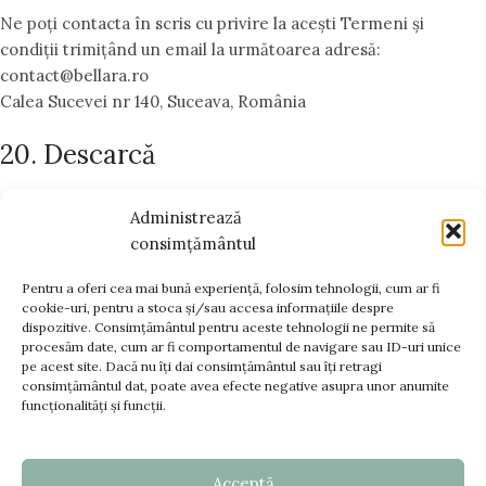
Ne poți contacta în scris cu privire la acești Termeni și
condiții trimițând un email la următoarea adresă:
contact@bellara.ro
Calea Sucevei nr 140, Suceava, România
20. Descarcă
De asemenea, poți să
descarci
Termeni și condiții ca un fișier
Administrează
PDF.
consimțământul
Pentru a oferi cea mai bună experiență, folosim tehnologii, cum ar fi
cookie-uri, pentru a stoca și/sau accesa informațiile despre
dispozitive. Consimțământul pentru aceste tehnologii ne permite să
www.bellara.ro;
procesăm date, cum ar fi comportamentul de navigare sau ID-uri unice
www.voalurimirese.ro;
pe acest site. Dacă nu îți dai consimțământul sau îți retragi
+40 725 866 666
consimțământul dat, poate avea efecte negative asupra unor anumite
funcționalități și funcții.
contact@bellara.ro
Acceptă