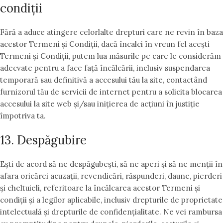
condiții
Fără a aduce atingere celorlalte drepturi care ne revin în baza
acestor Termeni și Condiții, dacă încalci în vreun fel acești
Termeni și Condiții, putem lua măsurile pe care le considerăm
adecvate pentru a face față încălcării, inclusiv suspendarea
temporară sau definitivă a accesului tău la site, contactând
furnizorul tău de servicii de internet pentru a solicita blocarea
accesului la site web și/sau inițierea de acțiuni în justiție
împotriva ta.
13. Despăgubire
Ești de acord să ne despăgubești, să ne aperi și să ne menții în
afara oricărei acuzații, revendicări, răspunderi, daune, pierderi
și cheltuieli, referitoare la încălcarea acestor Termeni și
condiții și a legilor aplicabile, inclusiv drepturile de proprietate
intelectuală și drepturile de confidențialitate. Ne vei rambursa