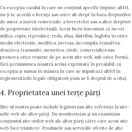
Cu excepția cazului în care un conținut specific impune altfel,
nu ți se acordă o licență sau orice alt drept în baza drepturilor
de autor, a mărcii comerciale, a brevetelor sau a altor drepturi
de proprietate intelectuală. Acest lucru înseamnă că nu vei
utiliza, copia, reproduce, reda, afișa, distribui, îngloba în orice
mediu electronic, modifica, inversa, decompila, transfera,
descărca, transmite, monetiza, vinde, comercializa sau
promova orice resurse de pe acest site web. sub orice formă,
fără permisiunea noastră scrisă exprimată în prealabil, cu
excepția și numai în măsura în care se stipulează altfel în
reglementările legale obligatorii (cum ar fi dreptul de a cita).
4. Proprietatea unei terțe părți
Site-ul nostru poate include legături sau alte referințe la site-
urile web ale altor părți. Nu monitorizăm și nu examinăm
conținutul site-urilor web ale altor părți către care acest site
web face trimitere. Produsele sau serviciile oferite de alte