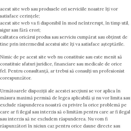
acest site web sau produsele ori serviciile noastre îți vor
satisface cerințele;
acest site web va fi disponibil în mod neîntrerupt, în timp util,
sigur sau fără erori;
calitatea oricărui produs sau serviciu cumpărat sau obținut de
tine prin intermediul acestui site îți va satisface așteptările.
Nimic de pe acest site web nu constituie sau este menit să
constituie sfaturi juridice, financiare sau medicale de orice
fel. Pentru consultanță, ar trebui să consulți un profesionist
corespunzător.
Următoarele dispoziții ale acestei secțiuni se vor aplica în
măsura maximă permisă de legea aplicabilă și nu vor limita sau
exclude răspunderea noastră cu privire la orice problemă pe
care ar fi ilegal sau interzis să o limităm pentru care ar fi ilegal
sau interzis să ne excludem răspunderea. Nu vom fi
răspunzători în niciun caz pentru orice daune directe sau