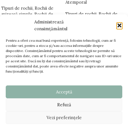
Atemporal
Tipuri de rochii
,
Rochii de
Tipuri de rochii
,
Rochii de
mireasă simple
,
Rochii de
mireasă A-line
,
Bellara
mireasă sirenă
,
Bellara
Administrează
Platinum
Platinum
consimțământul
Pentru a oferi cea mai bună experiență, folosim tehnologii, cum ar fi
cookie-uri, pentru a stoca și/sau accesa informațiile despre
dispozitive. Consimțământul pentru aceste tehnologii ne permite să
www.bellara.ro;
procesăm date, cum ar fi comportamentul de navigare sau ID-uri unice
www.voalurimirese.ro;
pe acest site. Dacă nu îți dai consimțământul sau îți retragi
+40 725 866 666
consimțământul dat, poate avea efecte negative asupra unor anumite
funcționalități și funcții.
contact@bellara.ro
Acceptă
TERMENI SI CONDITII
Refuză
DATE FISCALE
© Copyright 2025 - www.bellara.ro. Toate drepturile
Vezi preferințele
rezervate |
Creare Site
:
ZAO Media
ANPC - SAL
|
ANPC