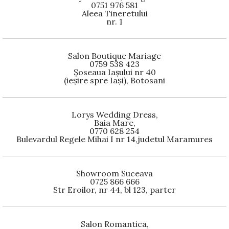
0751 976 581
Aleea Tineretului
nr. 1
Salon Boutique Mariage
0759 538 423
Șoseaua Iașului nr 40
(ieșire spre Iași), Botosani
Lorys Wedding Dress,
Baia Mare,
0770 628 254
Bulevardul Regele Mihai I nr 14,judetul Maramures
Showroom Suceava
0725 866 666
Str Eroilor, nr 44, bl 123, parter
Salon Romantica,