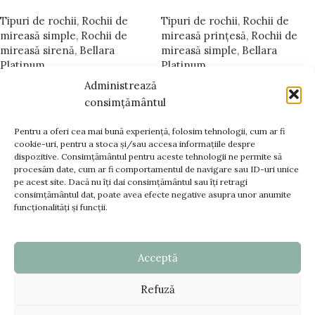
Tipuri de rochii
,
Rochii de
Tipuri de rochii
,
Rochii de
mireasă simple
,
Rochii de
mireasă prințesă
,
Rochii de
mireasă sirenă
,
Bellara
mireasă simple
,
Bellara
Platinum
Platinum
Administrează
consimțământul
1
2
3
→
Pentru a oferi cea mai bună experiență, folosim tehnologii, cum ar fi
cookie-uri, pentru a stoca și/sau accesa informațiile despre
dispozitive. Consimțământul pentru aceste tehnologii ne permite să
www.bellara.ro;
procesăm date, cum ar fi comportamentul de navigare sau ID-uri unice
www.voalurimirese.ro;
pe acest site. Dacă nu îți dai consimțământul sau îți retragi
+40 725 866 666
consimțământul dat, poate avea efecte negative asupra unor anumite
funcționalități și funcții.
contact@bellara.ro
Acceptă
TERMENI SI CONDITII
Refuză
DATE FISCALE