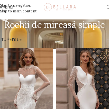
Skip to navigation
MENIU
Skip to main content
Rochii de mireasă simple
Prima pagină
/
Tipuri de rochii
/
Rochii de mireasă simple
Filtre