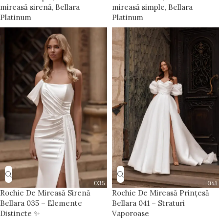
mireasă sirenă
,
Bellara
mireasă simple
,
Bellara
Platinum
Platinum
Rochie De Mireasă Sirenă
Rochie De Mireasă Prințesă
Bellara 035 – Elemente
Bellara 041 – Straturi
Distincte ✨
Vaporoase