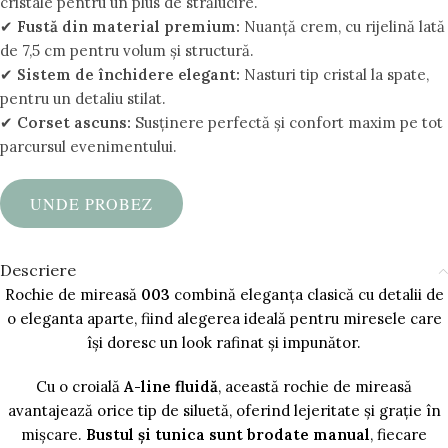
cristale pentru un plus de strălucire.
✔
Fustă din material premium:
Nuanță crem, cu rijelină lată
de 7,5 cm pentru volum și structură.
✔
Sistem de închidere elegant:
Nasturi tip cristal la spate,
pentru un detaliu stilat.
✔
Corset ascuns:
Susținere perfectă și confort maxim pe tot
parcursul evenimentului.
UNDE PROBEZ
Descriere
Rochie de mireasă
003
combină eleganța clasică cu detalii de
o eleganta aparte, fiind alegerea ideală pentru miresele care
își doresc un look rafinat și impunător.
Cu o croială
A-line fluidă
, această rochie de mireasă
avantajează orice tip de siluetă, oferind lejeritate și grație în
mișcare.
Bustul și tunica sunt brodate manual
, fiecare