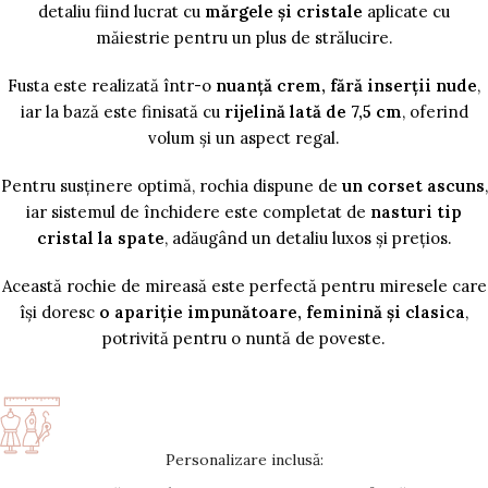
detaliu fiind lucrat cu
mărgele și cristale
aplicate cu
măiestrie pentru un plus de strălucire.
Fusta este realizată într-o
nuanță crem, fără inserții nude
,
iar la bază este finisată cu
rijelină lată de 7,5 cm
, oferind
volum și un aspect regal.
Pentru susținere optimă, rochia dispune de
un corset ascuns
,
iar sistemul de închidere este completat de
nasturi tip
cristal la spate
, adăugând un detaliu luxos și prețios.
Această rochie de mireasă este perfectă pentru miresele care
își doresc
o apariție impunătoare, feminină și clasica
,
potrivită pentru o nuntă de poveste.
Personalizare inclusă: