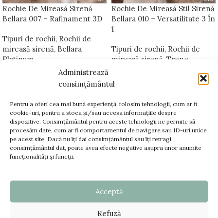
Rochie De Mireasă Sirenă
Rochie De Mireasă Stil Sirenă
Bellara 007 – Rafinament 3D
Bellara 010 – Versatilitate 3 În
1
Tipuri de rochii
,
Rochii de
mireasă sirenă
,
Bellara
Tipuri de rochii
,
Rochii de
Platinum
mireasă sirenă
,
Trene
detașabile pentru rochii de
Administrează
mireasă
,
Bellara Platinum
consimțământul
Pentru a oferi cea mai bună experiență, folosim tehnologii, cum ar fi
cookie-uri, pentru a stoca și/sau accesa informațiile despre
dispozitive. Consimțământul pentru aceste tehnologii ne permite să
www.bellara.ro;
procesăm date, cum ar fi comportamentul de navigare sau ID-uri unice
www.voalurimirese.ro;
pe acest site. Dacă nu îți dai consimțământul sau îți retragi
consimțământul dat, poate avea efecte negative asupra unor anumite
+40 725 866 666
funcționalități și funcții.
contact@bellara.ro
Acceptă
TERMENI SI CONDITII
Refuză