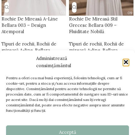
Rochie De Mireasă A-Line
Rochie De Mireasă Stil
Bellara 003 – Design
Grecesc Bellara 009 –
Atemporal
Fluiditate Nobilă
Tipuri de rochii
,
Rochii de
Tipuri de rochii
,
Rochii de
mireasă A-line
,
Bellara
mireasă A-line
,
Bellara
Platinum
Platinum
Administrează
consimțământul
Pentru a oferi cea mai bună experiență, folosim tehnologii, cum ar fi
cookie-uri, pentru a stoca și/sau accesa informațiile despre
dispozitive. Consimțământul pentru aceste tehnologii ne permite să
www.bellara.ro;
procesăm date, cum ar fi comportamentul de navigare sau ID-uri unice
www.voalurimirese.ro;
pe acest site. Dacă nu îți dai consimțământul sau îți retragi
+40 725 866 666
consimțământul dat, poate avea efecte negative asupra unor anumite
funcționalități și funcții.
contact@bellara.ro
Acceptă