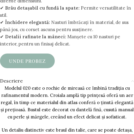
diferite dimensiuni.
✔
Brâu detașabil cu fundă la spate:
Permite versatilitate în
stil.
✔
Închidere elegantă:
Nasturi îmbrăcați în material, de sus
până jos, cu corset ascuns pentru susținere.
✔
Detalii rafinate la mâneci:
Manșete cu 10 nasturi pe
interior, pentru un finisaj delicat.
UNDE PROBEZ
Descriere
Modelul 020 este o rochie de mireasă ce îmbină tradiția cu
rafinamentul modern. Croiala amplă tip prințesă oferă un aer
regal, în timp ce materialul din atlas conferă o ținută elegantă
și prețioasă. Bustul este decorat cu dantelă fină, cusută manual
cu perle și mărgele, creând un efect delicat și sofisticat.
Un detaliu distinctiv este braul din talie, care se poate detașa,