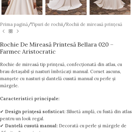
Prima pagină
/
Tipuri de rochii
/
Rochii de mireasă prințesă
Rochie De Mireasă Printesă Bellara 020 –
Farmec Aristocratic
Rochie de mireasă tip prințesă, confecționată din atlas, cu
brau detașabil și nasturi îmbrăcați manual. Corset ascuns,
manșete cu nasturi și dantelă cusută manual cu perle și
mărgele.
Caracteristici principale:
✔
Design prințesă sofisticat:
Siluetă amplă, cu fustă din atlas
pentru un look regal.
✔
Dantelă cusută manual:
Decorată cu perle și mărgele de