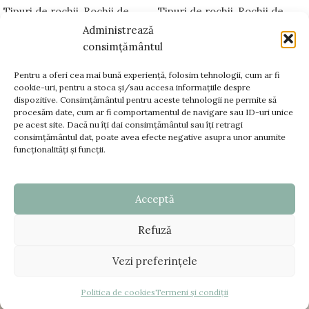
Tipuri de rochii
,
Rochii de
Tipuri de rochii
,
Rochii de
mireasă A-line
,
Bellara
mireasă sirenă
,
Trene
Administrează
Platinum
detașabile pentru rochii de
consimțământul
mireasă
,
Bellara Platinum
Pentru a oferi cea mai bună experiență, folosim tehnologii, cum ar fi
cookie-uri, pentru a stoca și/sau accesa informațiile despre
dispozitive. Consimțământul pentru aceste tehnologii ne permite să
www.bellara.ro;
procesăm date, cum ar fi comportamentul de navigare sau ID-uri unice
www.voalurimirese.ro;
pe acest site. Dacă nu îți dai consimțământul sau îți retragi
consimțământul dat, poate avea efecte negative asupra unor anumite
+40 725 866 666
funcționalități și funcții.
contact@bellara.ro
Acceptă
TERMENI SI CONDITII
Refuză
DATE FISCALE
© Copyright 2025 - www.bellara.ro. Toate drepturile
Vezi preferințele
rezervate |
Creare Site
:
ZAO Media
ANPC - SAL
|
ANPC
Politica de cookies
Termeni și condiții