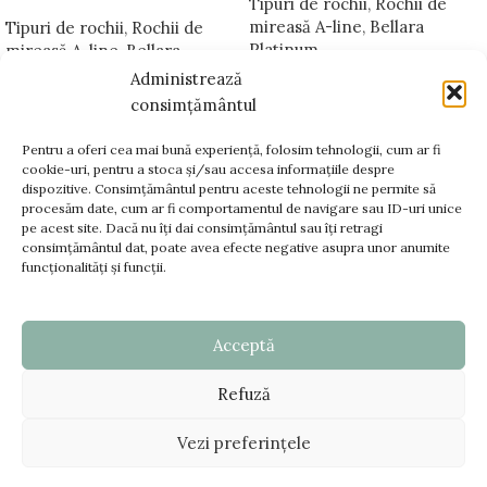
Tipuri de rochii
,
Rochii de
mireasă A-line
,
Bellara
Tipuri de rochii
,
Rochii de
Platinum
mireasă A-line
,
Bellara
Platinum
Administrează
consimțământul
Pentru a oferi cea mai bună experiență, folosim tehnologii, cum ar fi
cookie-uri, pentru a stoca și/sau accesa informațiile despre
dispozitive. Consimțământul pentru aceste tehnologii ne permite să
www.bellara.ro;
procesăm date, cum ar fi comportamentul de navigare sau ID-uri unice
www.voalurimirese.ro;
pe acest site. Dacă nu îți dai consimțământul sau îți retragi
consimțământul dat, poate avea efecte negative asupra unor anumite
+40 725 866 666
funcționalități și funcții.
contact@bellara.ro
Acceptă
TERMENI SI CONDITII
Refuză
DATE FISCALE
© Copyright 2025 - www.bellara.ro. Toate drepturile
Vezi preferințele
rezervate |
Creare Site
:
ZAO Media
ANPC - SAL
|
ANPC