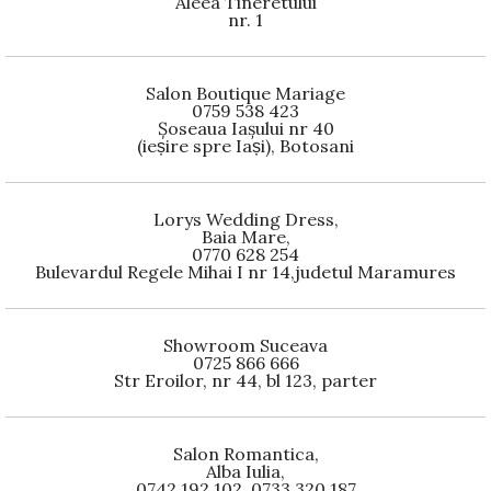
Aleea Tineretului
nr. 1
Salon Boutique Mariage
0759 538 423
Șoseaua Iașului nr 40
(ieșire spre Iași), Botosani
Lorys Wedding Dress,
Baia Mare,
0770 628 254
Bulevardul Regele Mihai I nr 14,judetul Maramures
Showroom Suceava
0725 866 666
Str Eroilor, nr 44, bl 123, parter
Salon Romantica,
Alba Iulia,
0742 192 102, 0733 320 187