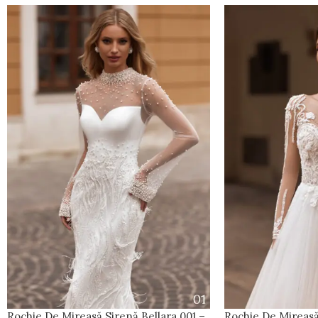
Rochie De Mireasă
Rochie De Mireasă Sirenă Bellara 001 –