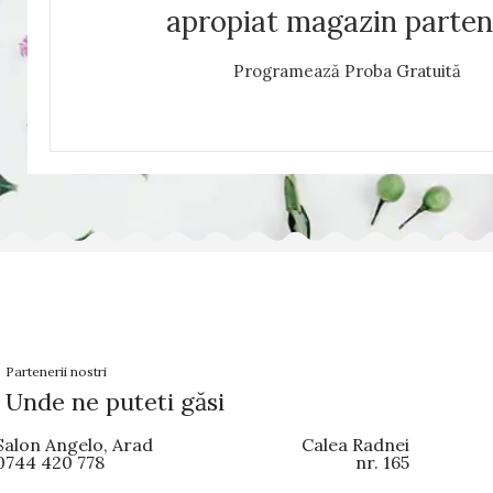
apropiat magazin parten
Programează Proba Gratuită
Partenerii nostri
Unde ne puteti găsi
Salon Angelo, Arad
Calea Radnei
0744 420 778
nr. 165