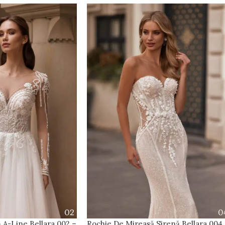
 A-Line Bellara 002 –
Rochie De Mireasă Sirenă Bellara 004