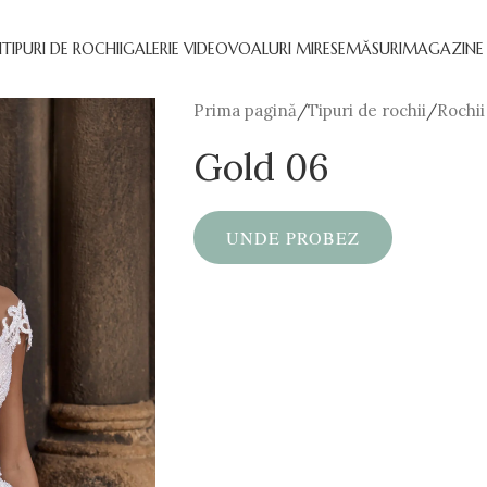
I
TIPURI DE ROCHII
GALERIE VIDEO
VOALURI MIRESE
MĂSURI
MAGAZINE 
Prima pagină
/
Tipuri de rochii
/
Rochii
Gold 06
UNDE PROBEZ