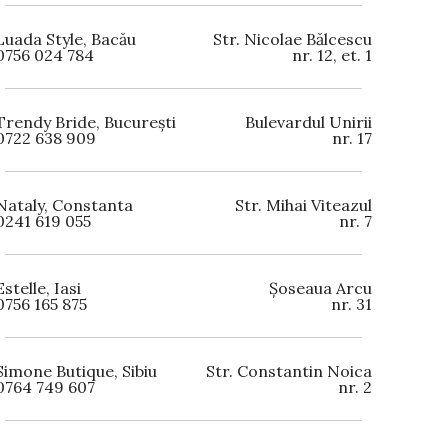
Luada Style, Bacău
Str. Nicolae Bălcescu
0756 024 784
nr. 12, et. 1
Trendy Bride, București
Bulevardul Unirii
0722 638 909
nr. 17
Nataly, Constanta
Str. Mihai Viteazul
0241 619 055
nr. 7
Estelle, Iasi
Șoseaua Arcu
0756 165 875
nr. 31
Simone Butique, Sibiu
Str. Constantin Noica
0764 749 607
nr. 2