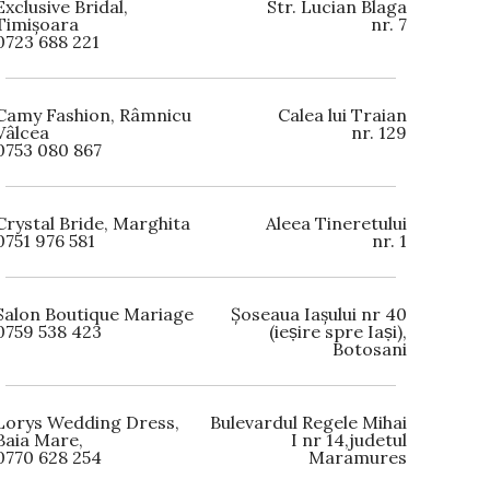
Exclusive Bridal,
Str. Lucian Blaga
Timișoara
nr. 7
0723 688 221
Camy Fashion, Râmnicu
Calea lui Traian
Vâlcea
nr. 129
0753 080 867
Crystal Bride, Marghita
Aleea Tineretului
0751 976 581
nr. 1
Salon Boutique Mariage
Șoseaua Iașului nr 40
0759 538 423
(ieșire spre Iași),
Botosani
Lorys Wedding Dress,
Bulevardul Regele Mihai
Baia Mare,
I nr 14,judetul
0770 628 254
Maramures