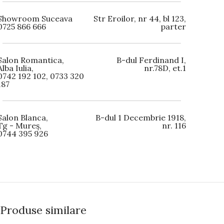
Showroom Suceava
Str Eroilor, nr 44, bl 123,
0725 866 666
parter
Salon Romantica,
B-dul Ferdinand I,
Alba Iulia,
nr.78D, et.1
0742 192 102, 0733 320
187
Salon Blanca,
B-dul 1 Decembrie 1918,
Tg - Mureș,
nr. 116
0744 395 926
Produse similare