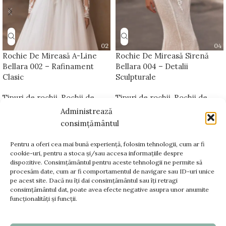
Rochie De Mireasă A-Line
Rochie De Mireasă Sirenă
Bellara 002 – Rafinament
Bellara 004 – Detalii
Clasic
Sculpturale
Tipuri de rochii
,
Rochii de
Tipuri de rochii
,
Rochii de
mireasă A-line
,
Bellara
mireasă sirenă
,
Trene
Administrează
Platinum
detașabile pentru rochii de
consimțământul
mireasă
,
Bellara Platinum
Pentru a oferi cea mai bună experiență, folosim tehnologii, cum ar fi
cookie-uri, pentru a stoca și/sau accesa informațiile despre
dispozitive. Consimțământul pentru aceste tehnologii ne permite să
www.bellara.ro;
procesăm date, cum ar fi comportamentul de navigare sau ID-uri unice
www.voalurimirese.ro;
pe acest site. Dacă nu îți dai consimțământul sau îți retragi
+40 725 866 666
consimțământul dat, poate avea efecte negative asupra unor anumite
funcționalități și funcții.
contact@bellara.ro