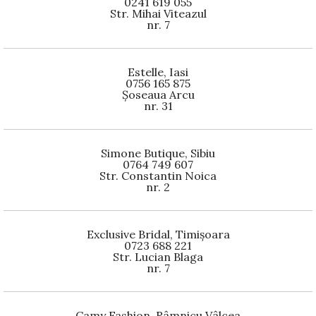
0241 619 055
Str. Mihai Viteazul
nr. 7
Estelle, Iasi
0756 165 875
Șoseaua Arcu
nr. 31
Simone Butique, Sibiu
0764 749 607
Str. Constantin Noica
nr. 2
Exclusive Bridal, Timișoara
0723 688 221
Str. Lucian Blaga
nr. 7
Camy Fashion, Râmnicu Vâlcea