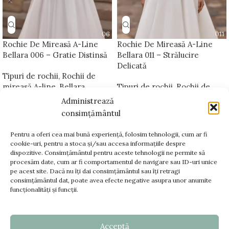
Rochie De Mireasă A-Line
Rochie De Mireasă A-Line
Bellara 006 – Gratie Distinsă
Bellara 011 – Strălucire
Delicată
Tipuri de rochii
,
Rochii de
mireasă A-line
,
Bellara
Tipuri de rochii
,
Rochii de
Platinum
mireasă A-line
,
Bellara
Administrează
Platinum
consimțământul
Pentru a oferi cea mai bună experiență, folosim tehnologii, cum ar fi
cookie-uri, pentru a stoca și/sau accesa informațiile despre
dispozitive. Consimțământul pentru aceste tehnologii ne permite să
www.bellara.ro;
procesăm date, cum ar fi comportamentul de navigare sau ID-uri unice
www.voalurimirese.ro;
pe acest site. Dacă nu îți dai consimțământul sau îți retragi
+40 725 866 666
consimțământul dat, poate avea efecte negative asupra unor anumite
funcționalități și funcții.
contact@bellara.ro
Acceptă