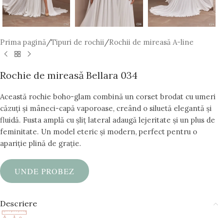
Prima pagină
/
Tipuri de rochii
/
Rochii de mireasă A-line
Rochie de mireasă Bellara 034
Această rochie boho-glam combină un corset brodat cu umeri
căzuți și mâneci-capă vaporoase, creând o siluetă elegantă și
fluidă. Fusta amplă cu șliț lateral adaugă lejeritate și un plus de
feminitate. Un model eteric și modern, perfect pentru o
apariție plină de grație.
UNDE PROBEZ
Descriere