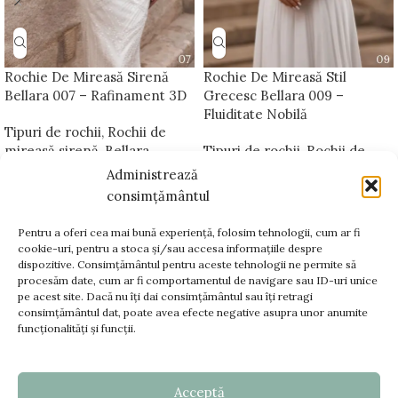
Rochie De Mireasă Sirenă
Rochie De Mireasă Stil
Bellara 007 – Rafinament 3D
Grecesc Bellara 009 –
Fluiditate Nobilă
Tipuri de rochii
,
Rochii de
mireasă sirenă
,
Bellara
Tipuri de rochii
,
Rochii de
Platinum
mireasă A-line
,
Bellara
Administrează
Platinum
consimțământul
Pentru a oferi cea mai bună experiență, folosim tehnologii, cum ar fi
cookie-uri, pentru a stoca și/sau accesa informațiile despre
dispozitive. Consimțământul pentru aceste tehnologii ne permite să
www.bellara.ro;
procesăm date, cum ar fi comportamentul de navigare sau ID-uri unice
www.voalurimirese.ro;
pe acest site. Dacă nu îți dai consimțământul sau îți retragi
+40 725 866 666
consimțământul dat, poate avea efecte negative asupra unor anumite
funcționalități și funcții.
contact@bellara.ro
Acceptă