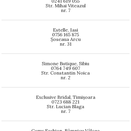
0241 619 055
Str. Mihai Viteazul
nr. 7
Estelle, Iasi
0756 165 875
Șoseaua Arcu
nr. 31
Simone Butique, Sibiu
0764 749 607
Str. Constantin Noica
nr. 2
Exclusive Bridal, Timișoara
0723 688 221
Str. Lucian Blaga
nr. 7
Camy Fashion, Râmnicu Vâlcea