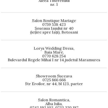
Aleea Tineretului
nr. 1
Salon Boutique Mariage
0759 538 423
Șoseaua Iașului nr 40
(ieșire spre Iași), Botosani
Lorys Wedding Dress,
Baia Mare,
0770 628 254
Bulevardul Regele Mihai I nr 14,judetul Maramures
Showroom Suceava
0725 866 666
Str Eroilor, nr 44, bl 123, parter
Salon Romantica,
Alba Iulia,
0742 192 102, 0733 320 187