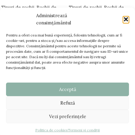
Tipuri de rochii
,
Rochii de
Tipuri de rochii
,
Rochii de
mireasă A-line
,
Bellara
mireasă A-line
,
Bellara
Administrează
Platinum
Platinum
consimțământul
Pentru a oferi cea mai bună experiență, folosim tehnologii, cum ar fi
cookie-uri, pentru a stoca și/sau accesa informațiile despre
dispozitive. Consimțământul pentru aceste tehnologii ne permite să
www.bellara.ro;
procesăm date, cum ar fi comportamentul de navigare sau ID-uri unice
www.voalurimirese.ro;
pe acest site. Dacă nu îți dai consimțământul sau îți retragi
consimțământul dat, poate avea efecte negative asupra unor anumite
+40 725 866 666
funcționalități și funcții.
contact@bellara.ro
Acceptă
TERMENI SI CONDITII
Refuză
DATE FISCALE
© Copyright 2025 - www.bellara.ro. Toate drepturile
Vezi preferințele
rezervate |
Creare Site
:
ZAO Media
ANPC - SAL
|
ANPC
Politica de cookies
Termeni și condiții