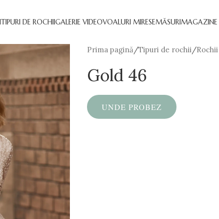
I
TIPURI DE ROCHII
GALERIE VIDEO
VOALURI MIRESE
MĂSURI
MAGAZINE 
Prima pagină
/
Tipuri de rochii
/
Rochii
Gold 46
UNDE PROBEZ