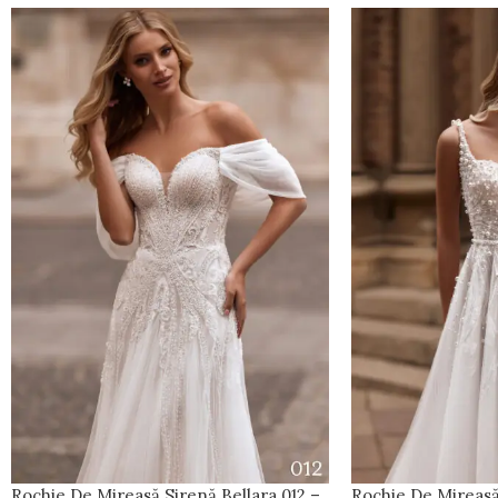
Rochie De Mireasă Sirenă Bellara 012 –
Rochie De Mireasă