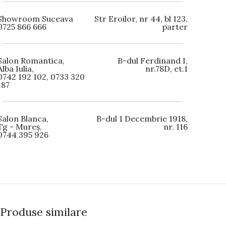
Showroom Suceava
Str Eroilor, nr 44, bl 123,
0725 866 666
parter
Salon Romantica,
B-dul Ferdinand I,
Alba Iulia,
nr.78D, et.1
0742 192 102, 0733 320
187
Salon Blanca,
B-dul 1 Decembrie 1918,
Tg - Mureș,
nr. 116
0744 395 926
Produse similare