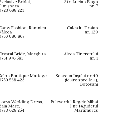
Exclusive Bridal,
Str. Lucian Blaga
Timișoara
nr. 7
0723 688 221
Camy Fashion, Râmnicu
Calea lui Traian
Vâlcea
nr. 129
0753 080 867
Crystal Bride, Marghita
Aleea Tineretului
0751 976 581
nr. 1
Salon Boutique Mariage
Șoseaua Iașului nr 40
0759 538 423
(ieșire spre Iași),
Botosani
Lorys Wedding Dress,
Bulevardul Regele Mihai
Baia Mare,
I nr 14,judetul
0770 628 254
Maramures