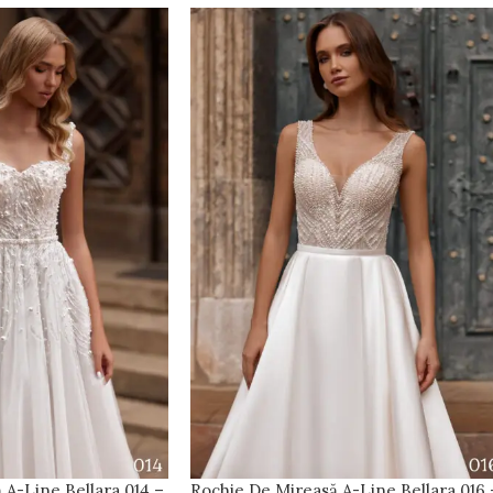
 A-Line Bellara 014 –
Rochie De Mireasă A-Line Bellara 016 