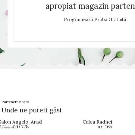
apropiat magazin parten
Programează Proba Gratuită
Partenerii nostri
Unde ne puteti găsi
Salon Angelo, Arad
Calea Radnei
0744 420 778
nr. 165