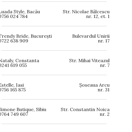
Luada Style, Bacău
Str. Nicolae Bălcescu
0756 024 784
nr. 12, et. 1
Trendy Bride, București
Bulevardul Unirii
0722 638 909
nr. 17
Nataly, Constanta
Str. Mihai Viteazul
0241 619 055
nr. 7
Estelle, Iasi
Șoseaua Arcu
0756 165 875
nr. 31
Simone Butique, Sibiu
Str. Constantin Noica
0764 749 607
nr. 2