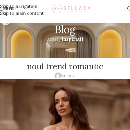
Skip to navigation
MENIU
Skip to main content
Blog
Acasă
/
Inspirații
INSPIRAȚII
Rochii de mireasă cu mâneci –
noul trend romantic
Bellara